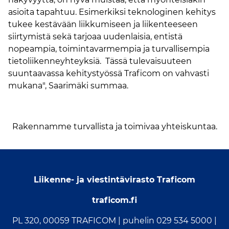
asioita tapahtuu. Esimerkiksi teknologinen kehitys
tukee kestävään liikkumiseen ja liikenteeseen
siirtymistä sekä tarjoaa uudenlaisia, entistä
nopeampia, toimintavarmempia ja turvallisempia
tietoliikenneyhteyksiä. Tässä tulevaisuuteen
suuntaavassa kehitystyössä Traficom on vahvasti
mukana", Saarimäki summaa.
Rakennamme turvallista ja toimivaa yhteiskuntaa.
Liikenne- ja viestintävirasto Traficom
traficom.fi
PL 320, 00059 TRAFICOM |
puhelin 029 534 5000
|