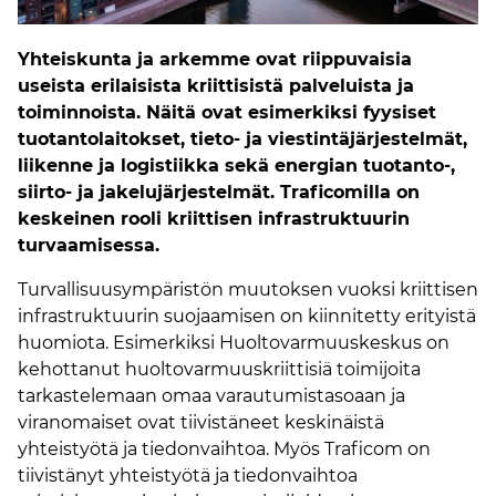
Yhteiskunta ja arkemme ovat riippuvaisia
useista erilaisista kriittisistä palveluista ja
toiminnoista. Näitä ovat esimerkiksi fyysiset
tuotantolaitokset, tieto- ja viestintäjärjestelmät,
liikenne ja logistiikka sekä energian tuotanto-,
siirto- ja jakelujärjestelmät. Traficomilla on
keskeinen rooli kriittisen infrastruktuurin
turvaamisessa.
Turvallisuusympäristön muutoksen vuoksi kriittisen
infrastruktuurin suojaamisen on kiinnitetty erityistä
huomiota. Esimerkiksi Huoltovarmuuskeskus on
kehottanut huoltovarmuuskriittisiä toimijoita
tarkastelemaan omaa varautumistasoaan ja
viranomaiset ovat tiivistäneet keskinäistä
yhteistyötä ja tiedonvaihtoa. Myös Traficom on
tiivistänyt yhteistyötä ja tiedonvaihtoa