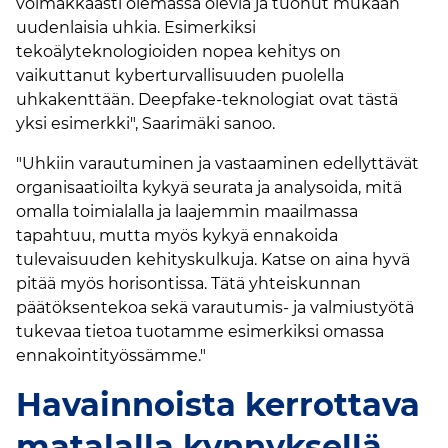
voimakkaasti olemassa olevia ja tuonut mukaan
uudenlaisia uhkia. Esimerkiksi
tekoälyteknologioiden nopea kehitys on
vaikuttanut kyberturvallisuuden puolella
uhkakenttään. Deepfake-teknologiat ovat tästä
yksi esimerkki", Saarimäki sanoo.
"Uhkiin varautuminen ja vastaaminen edellyttävät
organisaatioilta kykyä seurata ja analysoida, mitä
omalla toimialalla ja laajemmin maailmassa
tapahtuu, mutta myös kykyä ennakoida
tulevaisuuden kehityskulkuja. Katse on aina hyvä
pitää myös horisontissa. Tätä yhteiskunnan
päätöksentekoa sekä varautumis- ja valmiustyötä
tukevaa tietoa tuotamme esimerkiksi omassa
ennakointityössämme."
Havainnoista kerrottava
matalalla kynnyksellä