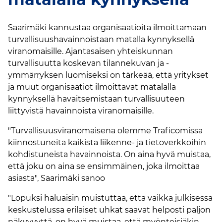
Saarimäki kannustaa organisaatioita ilmoittamaan
turvallisuushavainnoistaan matalla kynnyksellä
viranomaisille. Ajantasaisen yhteiskunnan
turvallisuutta koskevan tilannekuvan ja -
ymmärryksen luomiseksi on tärkeää, että yritykset
ja muut organisaatiot ilmoittavat matalalla
kynnyksellä havaitsemistaan turvallisuuteen
liittyvistä havainnoista viranomaisille.
"Turvallisuusviranomaisena olemme Traficomissa
kiinnostuneita kaikista liikenne- ja tietoverkkoihin
kohdistuneista havainnoista. On aina hyvä muistaa,
että joku on aina se ensimmäinen, joka ilmoittaa
asiasta", Saarimäki sanoo
"Lopuksi haluaisin muistuttaa, että vaikka julkisessa
keskustelussa erilaiset uhkat saavat helposti paljon
näkyvyyttä, on hyvä muistaa, että myönteisiäkin