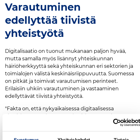
Varautuminen
edellyttää tiivistä
yhteistyötä
Digitalisaatio on tuonut mukanaan paljon hyvää,
mutta samalla myös lisännyt yhteiskunnan
häiriöherkkyyttä sekä yhteiskunnan eri sektorien ja
toimialojen välistä keskinäisriippuvuutta. Suomessa
on pitkät ja toimivat varautumisen perinteet.
Erilaisiin uhkiin varautuminen ja vastaaminen
edellyttävät tiivistä yhteistyötä.
"Fakta on, että nykyaikaisessa digitaalisessa
yhteiskunnassa korostuu yhteiskunnan eri
sektorien välinen keskinäisriippuvuus. Häiriöt
yhdellä yhteiskunnan sektorilla tai toimialalla
vaikuttavat suoraan myös muidenkin toimialojen
Suostumus
Yksityiskohdat
Tietoja