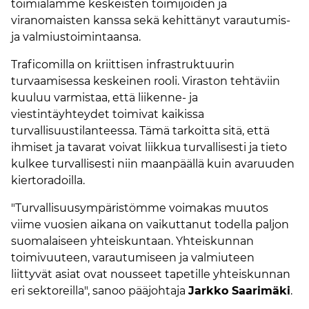
toimialamme keskeisten toimijoiden ja
viranomaisten kanssa sekä kehittänyt varautumis-
ja valmiustoimintaansa.
Traficomilla on kriittisen infrastruktuurin
turvaamisessa keskeinen rooli. Viraston tehtäviin
kuuluu varmistaa, että liikenne- ja
viestintäyhteydet toimivat kaikissa
turvallisuustilanteessa. Tämä tarkoitta sitä, että
ihmiset ja tavarat voivat liikkua turvallisesti ja tieto
kulkee turvallisesti niin maanpäällä kuin avaruuden
kiertoradoilla.
"Turvallisuusympäristömme voimakas muutos
viime vuosien aikana on vaikuttanut todella paljon
suomalaiseen yhteiskuntaan. Yhteiskunnan
toimivuuteen, varautumiseen ja valmiuteen
liittyvät asiat ovat nousseet tapetille yhteiskunnan
eri sektoreilla", sanoo pääjohtaja
Jarkko Saarimäki
.