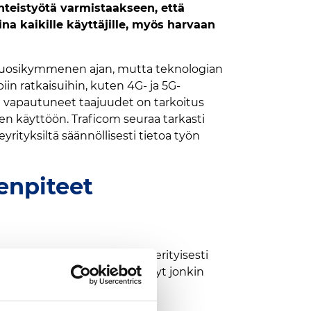
yhteistyötä varmistaakseen, että
na kaikille käyttäjille, myös harvaan
 vuosikymmenen ajan, mutta teknologian
n ratkaisuihin, kuten 4G- ja 5G-
ta vapautuneet taajuudet on tarkoitus
en käyttöön. Traficom seuraa tarkasti
yrityksiltä säännöllisesti tietoa työn
menpiteet
 Selvityksissä keskityttiin erityisesti
kallisia ongelmia on ilmennyt jonkin