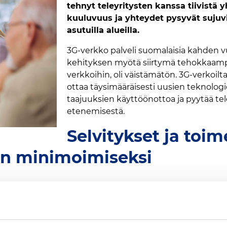
tehnyt teleyritysten kanssa tiivistä 
kuuluvuus ja yhteydet pysyvät sujuvi
asutuilla alueilla.
3G-verkko palveli suomalaisia kahden
kehityksen myötä siirtymä tehokkaampii
verkkoihin, oli väistämätön. 3G-verkoil
ottaa täysimääräisesti uusien teknologi
taajuuksien käyttöönottoa ja pyytää tele
etenemisestä.
Selvitykset ja toi
n minimoimiseksi
 vaikutuksia kattavasti yhteistyössä teleyritysten kanssa.
ja paikallisten kuuluvuushaasteiden ratkaisemiseen. Pai
yritysten ja muiden sidosryhmien avulla.