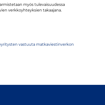
a varmistetaan myös tulevaisuudessa
ivien verkkoyhteyksien takaajana.
teleyritysten vastuuta matkaviestinverkon