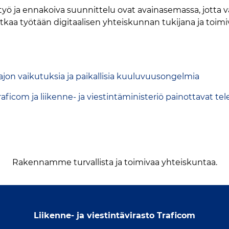
istyö ja ennakoiva suunnittelu ovat avainasemassa, jott
tkaa työtään digitaalisen yhteiskunnan tukijana ja toim
ajon vaikutuksia ja paikallisia kuuluvuusongelmia
Traficom ja liikenne- ja viestintäministeriö painottavat 
Rakennamme turvallista ja toimivaa yhteiskuntaa.
Liikenne- ja viestintävirasto Traficom