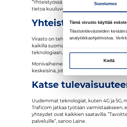
”Yhteistyössä olemme selvittäneet kuuluv
Suostumus
tietoa kuuluvuushaasteista eri puolilla S
Yhteistyötä kuuluv
Tämä sivusto käyttää eväste
Tilastointievästeiden kerää
analytiikkaohjelmistoa. Verkk
Virasto on tehnyt tiivistä yhteistyötä liik
kaikilla suomalaisilla olisi pääsy luotett
teknologiaan, myös tukea alueellista tasa
Kiellä
Monivaiheinen prosessi vaatii eri osapuolte
keskeisinä, jotta digitaalinen tasa-arvo to
Katse tulevaisuute
Uudemmat teknologiat, kuten 4G ja 5G, m
Traficom jatkaa työtään varmistaakseen, 
yhteydet ovat kaikkien saatavilla. ”Tavoi
palveluille”, sanoo Laine.