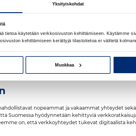
uusongelmia, joita on pystytty ratkaisemaan paikallises
Yksityiskohdat
uomea”, kertoo yksikönpäällikkö
Mari Österberg
.
uuden parantamiseksi
itä
mää tietoa käytetään verkkosivuston kehittämiseen. Käytämme 
osivuston kehittämiseen kerättyjä tilastotietoa ei välitetä kolman
enne- ja viestintäministeriön, teleyritysten ja muiden to
aviin verkkoyhteyksiin. "Yhteistyön tavoitteena on paitsi 
-arvoa verkkopalveluiden saatavuudessa, korostaa johtaj
Muokkaa
n tiivistä yhteistoimintaa. Erityisesti syrjäseuduille suu
teutuu.
en
ahdollistavat nopeammat ja vakaammat yhteydet sekä p
että Suomessa hyödynnetään kehittyviä verkkoratkaisuj
tteemme on, että verkkoyhteydet tukevat digitaalista keh