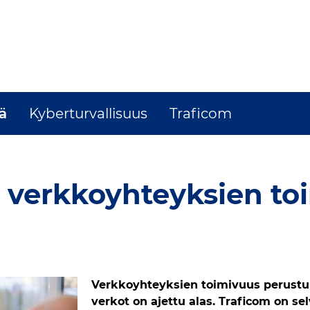
ä
Kyberturvallisuus
Traficom
 verkkoyhteyksien to
Verkkoyhteyksien toimivuus perust
verkot on ajettu alas. Traficom on sel