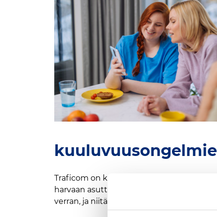
kuuluvuusongelmie
Traficom on kartoittanut 3G-verkon alasajon
harvaan asuttujen alueiden kuuluvuuteen 
verran, ja niitä ratkotaan aktiivisesti tele