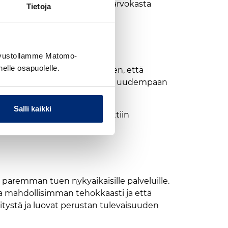
ti. Samalla olemme saaneet arvokasta
Tietoja
sivustollamme Matomo-
nelle osapuolelle.
imijoiden kanssa varmistaakseen, että
varmistaa sujuva siirtymä 3G:stä uudempaan
a
Lasse Laine
.
Salli kaikki
ntautuvia toimenpiteitä pidettiin
aremman tuen nykyaikaisille palveluille.
a mahdollisimman tehokkaasti ja että
itystä ja luovat perustan tulevaisuuden