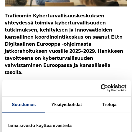
Traficomin Kyberturvallisuuskeskuksen
yhteydessä toimiva kyberturvallisuuden
tutkimuksen, kehityksen ja innovaatioiden
kansallinen koordinointikeskus on saanut EU:n
Digitaalinen Eurooppa -ohjelmasta
jatkorahoituksen vuosille 2025–2029. Hankkeen
tavoitteena on kyberturvallisuuden
vahvistaminen Euroopassa ja kansallisella
tasolla.
Euroopan komissio rahoittaa hanketta neljällä
miljoonalla eurolla, ja lähes koko summa tullaan
jakamaan rahoitustukena suomalaisille toimijoille.
Suostumus
Yksityiskohdat
Tietoja
Tukea on tarkoitus myöntää muun muassa uusien
kyberturvallisuussäädösten toimeenpanemisen
tukemiseen sekä modernien
Tämä sivusto käyttää evästeitä
kyberturvallisuusinnovaatioiden käyttöönottoon ja