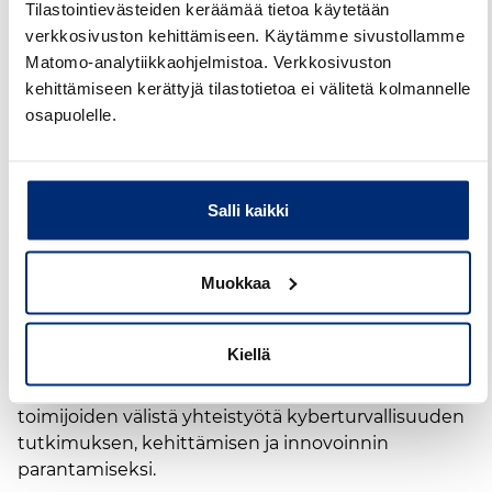
levittämiseen.
Tilastointievästeiden keräämää tietoa käytetään
verkkosivuston kehittämiseen. Käytämme sivustollamme
Avautuvista hauista tiedotetaan
Matomo-analytiikkaohjelmistoa. Verkkosivuston
koordinointikeskuksen verkkosivuilla ja
kehittämiseen kerättyjä tilastotietoa ei välitetä kolmannelle
haeavustuksia.fi -palvelussa.
osapuolelle.
Liity mukaan
kansalliseen
Salli kaikki
osaamisyhteisöön
Muokkaa
Osana toimintaansa koordinointikeskus rakentaa
kansallista osaamisyhteisöä, joka tuo yhteen
Kiellä
keskeiset toimijat julkiselta, yksityiseltä ja
kolmannelta sektorilta. Tavoitteena on kehittää
toimijoiden välistä yhteistyötä kyberturvallisuuden
tutkimuksen, kehittämisen ja innovoinnin
parantamiseksi.