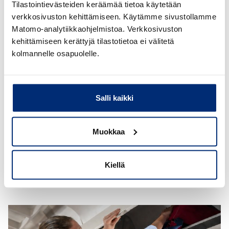
Tilastointievästeiden keräämää tietoa käytetään
verkkosivuston kehittämiseen. Käytämme sivustollamme
Matomo-analytiikkaohjelmistoa. Verkkosivuston
kehittämiseen kerättyjä tilastotietoa ei välitetä
kolmannelle osapuolelle.
30.06.2026 | Liikenne
Vanhaa ajokorttia ei tarvitse
Salli kaikki
enää palauttaa Traficomille
Muokkaa
Toukokuun jälkeen vanhaa ajokorttia ei tarvitse
enää palauttaa Traficomille, vaan sen voi mitätöidä
ja hävittää itse.
Kiellä
Lue lisää vanhan ajokortin hävittämisestä