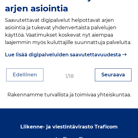
arjen asiointia
Saavutettavat digipalvelut helpottavat arjen
asiointia ja tukevat yhdenvertaista palvelujen
käyttöä. Vaatimukset koskevat nyt aiempaa
laajemmin myös kuluttajille suunnattuja palveluita.
Lue lisää digipalveluiden saavutettavuudesta
Sivu
Edellinen
Seuraava
1/18
Sivu
Rakennamme turvallista ja toimivaa yhteiskuntaa.
Liikenne- ja viestintävirasto Traficom