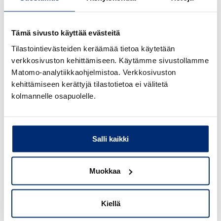
Vuonna 2024 rautateiden turvallisuus parani usealla
osa-alueella. Merkittävien onnettomuuksien määrä
Tämä sivusto käyttää evästeitä
väheni puoleen ja tasoristeyksissä ei menehtynyt
Tilastointievästeiden keräämää tietoa käytetään
yhtään henkilöä ensimmäistä kertaa
verkkosivuston kehittämiseen. Käytämme sivustollamme
seurantahistoriassa. Turvallisuustyö jatkuu, sillä
Matomo-analytiikkaohjelmistoa. Verkkosivuston
vakavilta onnettomuuksilta ei ole vielä kokonaan
kehittämiseen kerättyjä tilastotietoa ei välitetä
vältytty.
kolmannelle osapuolelle.
Lue lisää
Salli kaikki
Muokkaa
Kiellä