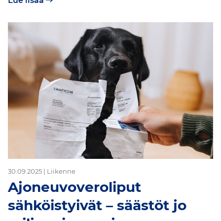
Lue lisää
30.09.2025 | Liikenne
Ajoneuvoveroliput
sähköistyivät – säästöt jo