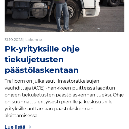
31.10.2025 | Liikenne
Pk-yrityksille ohje
tiekuljetusten
päästölaskentaan
Traficom on julkaissut Ilmastoratkaisujen
vauhdittaja (ACE) -hankkeen puitteissa laaditun
ohjeen tiekuljetusten päästölaskennan tueksi. Ohje
on suunnattu erityisesti pienille ja keskisuurille
yrityksille auttamaan päästölaskennan
aloittamisessa.
Lue lisää