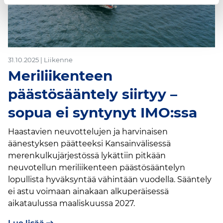
31.10.2025 | Liikenne
Meriliikenteen
päästösääntely siirtyy –
sopua ei syntynyt IMO:ssa
Haastavien neuvottelujen ja harvinaisen
äänestyksen päätteeksi Kansainvälisessä
merenkulkujärjestössä lykättiin pitkään
neuvotellun meriliikenteen päästösääntelyn
lopullista hyväksyntää vähintään vuodella. Sääntely
ei astu voimaan ainakaan alkuperäisessä
aikataulussa maaliskuussa 2027.