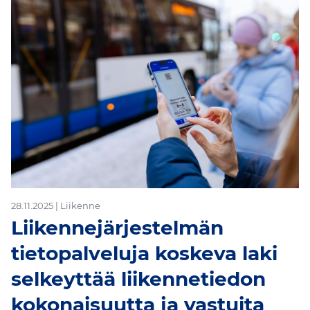
-
28.11.2025 | Liikenne
Liikennejärjestelmän
tietopalveluja koskeva laki
selkeyttää liikennetiedon
kokonaisuutta ja vastuita