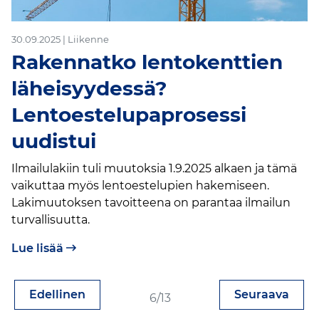
30.09.2025 | Liikenne
Rakennatko lentokenttien
läheisyydessä?
Lentoestelupaprosessi
uudistui
Ilmailulakiin tuli muutoksia 1.9.2025 alkaen ja tämä
vaikuttaa myös lentoestelupien hakemiseen.
Lakimuutoksen tavoitteena on parantaa ilmailun
turvallisuutta.
Lue lisää
Sivu
Sivu
Edellinen
Seuraava
6/13