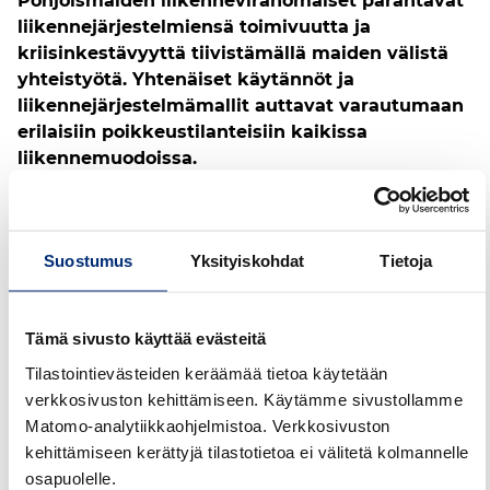
Pohjoismaiden liikenneviranomaiset parantavat
liikennejärjestelmiensä toimivuutta ja
kriisinkestävyyttä tiivistämällä maiden välistä
yhteistyötä. Yhtenäiset käytännöt ja
liikennejärjestelmämallit auttavat varautumaan
erilaisiin poikkeustilanteisiin kaikissa
liikennemuodoissa.
Pohjoismainen liikenteen varautumisyhteistyö
parantaa valmistautumista suuronnettomuuksien,
luonnonkatastrofien sekä muiden
Suostumus
Yksityiskohdat
Tietoja
yhteiskunnallisten kriisien hallintaan.
Varautumisyhteistyö sekä resurssien, kokemuksien
ja asiantuntemuksen jakaminen koskee kaikkia
Tämä sivusto käyttää evästeitä
liikennemuotoja, eli ilmailua, merenkulkua sekä
Tilastointievästeiden keräämää tietoa käytetään
raide- ja tieliikennettä.
verkkosivuston kehittämiseen. Käytämme sivustollamme
Matomo-analytiikkaohjelmistoa. Verkkosivuston
Norja ja Tanska
kehittämiseen kerättyjä tilastotietoa ei välitetä kolmannelle
täysipainoisesti mukana
osapuolelle.