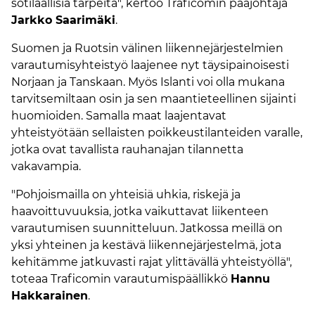
sotilaallisia tarpeita", kertoo Traficomin pääjohtaja
Jarkko Saarimäki
.
Suomen ja Ruotsin välinen liikennejärjestelmien
varautumisyhteistyö laajenee nyt täysipainoisesti
Norjaan ja Tanskaan. Myös Islanti voi olla mukana
tarvitsemiltaan osin ja sen maantieteellinen sijainti
huomioiden. Samalla maat laajentavat
yhteistyötään sellaisten poikkeustilanteiden varalle,
jotka ovat tavallista rauhanajan tilannetta
vakavampia.
"Pohjoismailla on yhteisiä uhkia, riskejä ja
haavoittuvuuksia, jotka vaikuttavat liikenteen
varautumisen suunnitteluun. Jatkossa meillä on
yksi yhteinen ja kestävä liikennejärjestelmä, jota
kehitämme jatkuvasti rajat ylittävällä yhteistyöllä",
toteaa Traficomin varautumispäällikkö
Hannu
Hakkarainen
.