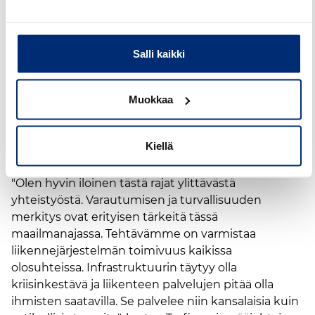
Pohjoismaiden liikennevirastojen pääjohtajat
allekirjoittivat liikenteen varautumisen
Salli kaikki
yhteistoimintaa edistävän Nordic Transport
Preparedness Coopertion (NTPC) -
Muokkaa
yhteisymmärryspöytäkirjan tammikuun
puolivälissä. Suomessa yhteistoimintaa kehittävät
Liikenne- ja viestintävirasto Traficom ja Väylävirasto.
Kiellä
Huoltovarmuuskeskus osallistuu yhteistyöhön.
"Olen hyvin iloinen tästä rajat ylittävästä
yhteistyöstä. Varautumisen ja turvallisuuden
merkitys ovat erityisen tärkeitä tässä
maailmanajassa. Tehtävämme on varmistaa
liikennejärjestelmän toimivuus kaikissa
olosuhteissa. Infrastruktuurin täytyy olla
kriisinkestävä ja liikenteen palvelujen pitää olla
ihmisten saatavilla. Se palvelee niin kansalaisia kuin