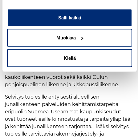
raidemarkkina
muodostuu
Salli kaikki
osakokonaisuuksista
Muokkaa
Tulevaisuuden raidemarkkinat muodostuvat
markkinaehtoisen ja ostoliikenteen palveluista.
Kiellä
Nykyisin ostoliikennettä on muun muassa
alueellinen junaliikenne, yöjunaliikenne, yksittäiset
kaukoliikenteen vuorot sekä kaikki Oulun
pohjoispuolinen liikenne ja kiskobussiliikenne.
Selvitys tuo esille erityisesti alueellisen
junaliikenteen palveluiden kehittämistarpeita
eripuolin Suomea. Useammat kaupunkiseudut
ovat tuoneet esille kiinnostusta ja tarpeita ylläpitää
ja kehittää junaliikenteen tarjontaa. Lisäksi selvitys
tuo esille tarvittavia rakennejärjestely- ja