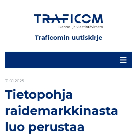
Traficomin uutiskirje
-
31.01.2025
Tietopohja
raidemarkkinasta
luo perustaa