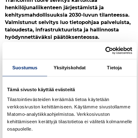
Traficomin tuore selvitys kartoittaa
henkilöjunaliikenteen järjestämistä ja
kehitysmahdollisuuksia 2030-luvun tilanteessa.
Valmistunut selvitys luo tietopohjaa palveluista,
taloudesta, infrastruktuurista ja hallinnosta
hyödynnettäväksi päätöksenteossa.
Traficom on selvittänyt liikenne- ja
viestintäministeriön toimeksiannosta
henkilöjunaliikenteen nykyistä markkinatilannetta
Suostumus
Yksityiskohdat
Tietoja
ja vaihtoehtoja tulevaisuuden
palvelukokonaisuuksiksi. Selvityksessä vaihtoehtoja
on muodostettu nykytiedoin huomioiden
Tämä sivusto käyttää evästeitä
investointitarpeet, toimintaympäristön muutokset
Tilastointievästeiden keräämää tietoa käytetään
ja nouseva kustannustaso.
verkkosivuston kehittämiseen. Käytämme sivustollamme
Tulevaisuuden
Matomo-analytiikkaohjelmistoa. Verkkosivuston
kehittämiseen kerättyjä tilastotietoa ei välitetä kolmannelle
henkilöliikenteen
osapuolelle.