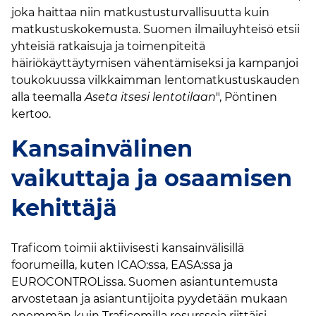
joka haittaa niin matkustusturvallisuutta kuin
matkustuskokemusta. Suomen ilmailuyhteisö etsii
yhteisiä ratkaisuja ja toimenpiteitä
häiriökäyttäytymisen vähentämiseksi ja kampanjoi
toukokuussa vilkkaimman lentomatkustuskauden
alla teemalla
Aseta itsesi
lentotilaan
", Pöntinen
kertoo.
Kansainvälinen
vaikuttaja ja osaamisen
kehittäjä
Traficom toimii aktiivisesti kansainvälisillä
foorumeilla, kuten ICAO:ssa, EASA:ssa ja
EUROCONTROLissa. Suomen asiantuntemusta
arvostetaan ja asiantuntijoita pyydetään mukaan
enemmän kuin Traficomilla resursseja riittäisi.