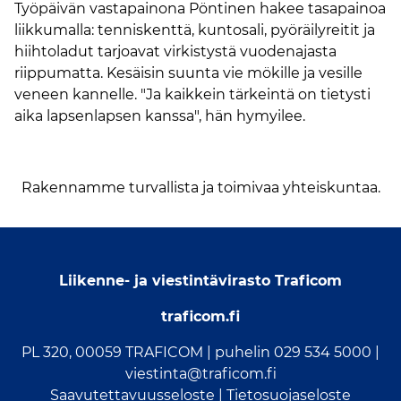
Työpäivän vastapainona Pöntinen hakee tasapainoa
liikkumalla: tenniskenttä, kuntosali, pyöräilyreitit ja
hiihtoladut tarjoavat virkistystä vuodenajasta
riippumatta. Kesäisin suunta vie mökille ja vesille
veneen kannelle. "Ja kaikkein tärkeintä on tietysti
aika lapsenlapsen kanssa", hän hymyilee.
Rakennamme turvallista ja toimivaa yhteiskuntaa.
Liikenne- ja viestintävirasto Traficom
traficom.fi
PL 320, 00059 TRAFICOM |
puhelin 029 534 5000
|
viestinta@traficom.fi
Saavutettavuusseloste
|
Tietosuojaseloste