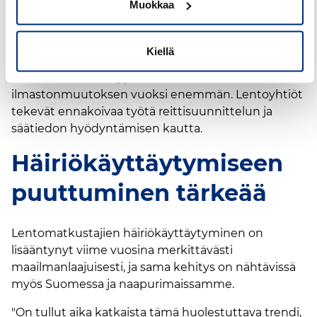
Muokkaa
kasvavaa turvallisuusriskiä: "Olemme tyytyväisiä,
että raportointikulttuuri toimii. Se auttaa meitä
analysoimaan tilanteita ja reagoimaan ajoissa."
Kiellä
Turbulenssia esiintyy mahdollisesti
ilmastonmuutoksen vuoksi enemmän. Lentoyhtiöt
tekevät ennakoivaa työtä reittisuunnittelun ja
säätiedon hyödyntämisen kautta.
Häiriökäyttäytymiseen
puuttuminen tärkeää
Lentomatkustajien häiriökäyttäytyminen on
lisääntynyt viime vuosina merkittävästi
maailmanlaajuisesti, ja sama kehitys on nähtävissä
myös Suomessa ja naapurimaissamme.
"On tullut aika katkaista tämä huolestuttava trendi,