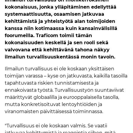
kokonaisuus, jonka ylläpitäminen edellyttää
systemaattisuutta, osaamisen jatkuvaa
kehittämistä ja yhteistyötä alan toimijoiden
kanssa niin kotimaassa kuin kansainvälisillä
foorumeilla. Traficom toimii tämän
kokonaisuuden keskellä ja sen rooli sekä
valvovana että kehittävänä tahona näkyy
ilmailun turvallisuuskentässä monin tavoin.
Ilmailun turvallisuus ei ole koskaan yksittäisen
toimijan varassa – kyse on jatkuvasta, kaikilla tasoilla
tapahtuvasta riskien tunnistamisesta ja
ennakoivasta työstä. Turvallisuustyön suuntaviivat
määrittyvät globaalilla ja eurooppalaisella tasolla,
mutta konkretisoituvat lentoyhtiöiden ja
viranomaisten päivittäisessä toiminnassa.
"Turvallisuus ei ole koskaan valmis. Se vaatii
jatkuvaa kehittymistä ja reagointia siihen, mitä