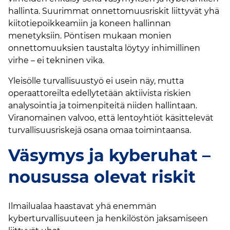
hallinta. Suurimmat onnettomuusriskit liittyvät yhä
kiitotiepoikkeamiin ja koneen hallinnan
menetyksiin. Pöntisen mukaan monien
onnettomuuksien taustalta löytyy inhimillinen
virhe – ei tekninen vika.
Yleisölle turvallisuustyö ei usein näy, mutta
operaattoreilta edellytetään aktiivista riskien
analysointia ja toimenpiteitä niiden hallintaan.
Viranomainen valvoo, että lentoyhtiöt käsittelevät
turvallisuusriskejä osana omaa toimintaansa.
Väsymys ja kyberuhat –
nousussa olevat riskit
Ilmailualaa haastavat yhä enemmän
kyberturvallisuuteen ja henkilöstön jaksamiseen