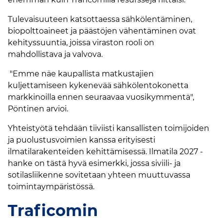
Tulevaisuuteen katsottaessa sähkölentäminen,
biopolttoaineet ja päästöjen vähentäminen ovat
kehityssuuntia, joissa viraston rooli on
mahdollistava ja valvova.
"Emme näe kaupallista matkustajien
kuljettamiseen kykenevää sähkölentokonetta
markkinoilla ennen seuraavaa vuosikymmentä",
Pöntinen arvioi.
Yhteistyötä tehdään tiiviisti kansallisten toimijoiden
ja puolustusvoimien kanssa erityisesti
ilmatilarakenteiden kehittämisessä. Ilmatila 2027 -
hanke on tästä hyvä esimerkki, jossa siviili- ja
sotilasliikenne sovitetaan yhteen muuttuvassa
toimintaympäristössä.
Traficomin