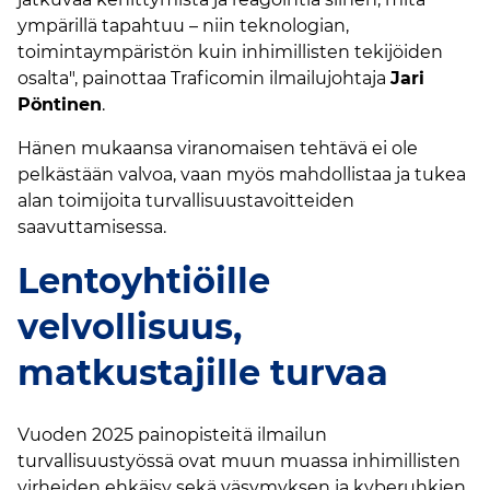
ympärillä tapahtuu – niin teknologian,
toimintaympäristön kuin inhimillisten tekijöiden
osalta", painottaa Traficomin ilmailujohtaja
Jari
Pöntinen
.
Hänen mukaansa viranomaisen tehtävä ei ole
pelkästään valvoa, vaan myös mahdollistaa ja tukea
alan toimijoita turvallisuustavoitteiden
saavuttamisessa.
Lentoyhtiöille
velvollisuus,
matkustajille turvaa
Vuoden 2025 painopisteitä ilmailun
turvallisuustyössä ovat muun muassa inhimillisten
virheiden ehkäisy sekä väsymyksen ja kyberuhkien