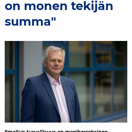
on monen tekijän
summa"
Ilmailun turvallisuus on monikerroksinen