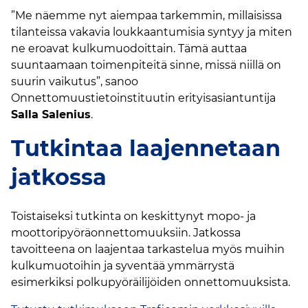
”Me näemme nyt aiempaa tarkemmin, millaisissa
tilanteissa vakavia loukkaantumisia syntyy ja miten
ne eroavat kulkumuodoittain. Tämä auttaa
suuntaamaan toimenpiteitä sinne, missä niillä on
suurin vaikutus”, sanoo
Onnettomuustietoinstituutin erityisasiantuntija
Salla Salenius
.
Tutkintaa laajennetaan
jatkossa
Toistaiseksi tutkinta on keskittynyt mopo- ja
moottoripyöräonnettomuuksiin. Jatkossa
tavoitteena on laajentaa tarkastelua myös muihin
kulkumuotoihin ja syventää ymmärrystä
esimerkiksi polkupyöräilijöiden onnettomuuksista.