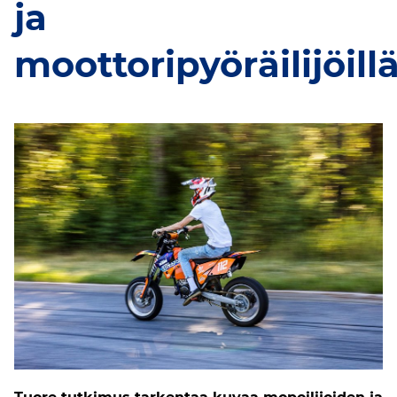
ja
moottoripyöräilijöill