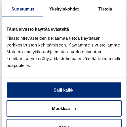
Suostumus
Yksityiskohdat
Tietoja
Tulosten mukaan mopoilijoiden vakavat
onnettomuudet painottuvat taajamiin ja
liittymäalueille. Tyypillisiä tilanteita ovat risteämis- ja
Tämä sivusto käyttää evästeitä
kääntymisonnettomuudet sekä
Tilastointievästeiden keräämää tietoa käytetään
yksittäisonnettomuudet, kuten tieltä suistumiset ja
verkkosivuston kehittämiseen. Käytämme sivustollamme
kumoonajot.
Matomo-analytiikkaohjelmistoa. Verkkosivuston
kehittämiseen kerättyjä tilastotietoa ei välitetä kolmannelle
Moottoripyöräilijöiden vakavista loukkaantumisista
osapuolelle.
valtaosa tapahtuu haja-asutusalueilla. Niissä
korostuvat tieltä suistumiset ja kumoonajot.
Vammojen sijainnissa
Salli kaikki
selviä eroja
Muokkaa
Merkittäviä eroja havaittiin vammojen
kohdentumisessa. Moottoripyöräilijöillä vammat
Kiellä