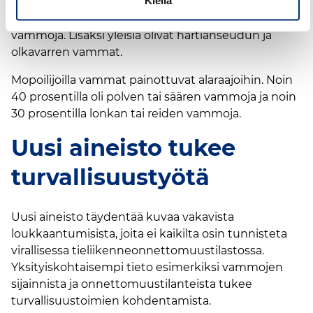
kohdistuvat useimmiten keskivartaloon: noin
puolella vakavasti loukkaantuneista oli rintakehän
vammoja. Lisäksi yleisiä olivat hartianseudun ja
olkavarren vammat.
Mopoilijoilla vammat painottuvat alaraajoihin. Noin
40 prosentilla oli polven tai säären vammoja ja noin
30 prosentilla lonkan tai reiden vammoja.
Uusi aineisto tukee
turvallisuustyötä
Uusi aineisto täydentää kuvaa vakavista
loukkaantumisista, joita ei kaikilta osin tunnisteta
virallisessa tieliikenneonnettomuustilastossa.
Yksityiskohtaisempi tieto esimerkiksi vammojen
sijainnista ja onnettomuustilanteista tukee
turvallisuustoimien kohdentamista.