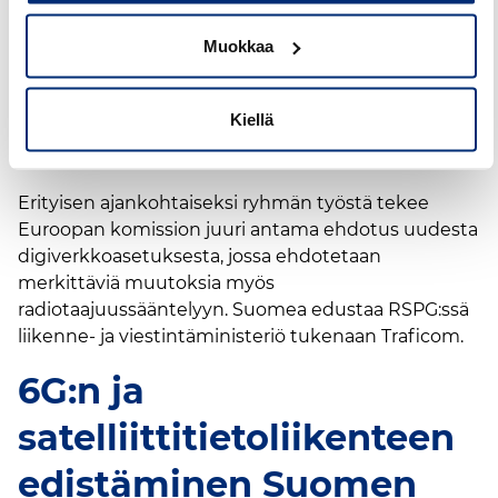
poliittisten kantojen koordinoinnissa. Lisäksi ryhmä
Muokkaa
antaa tarvittaessa neuvoja ehtojen
yhdenmukaistamiseksi liittyen radiotaajuuksien
saatavuuteen ja tehokkaaseen käyttöön silloin, kun
Kiellä
se on edellytys toimivien sisämarkkinoiden
luomiseksi.
Erityisen ajankohtaiseksi ryhmän työstä tekee
Euroopan komission juuri antama ehdotus uudesta
digiverkkoasetuksesta, jossa ehdotetaan
merkittäviä muutoksia myös
radiotaajuussääntelyyn. Suomea edustaa RSPG:ssä
liikenne- ja viestintäministeriö tukenaan Traficom.
6G:n ja
satelliittitietoliikenteen
edistäminen Suomen