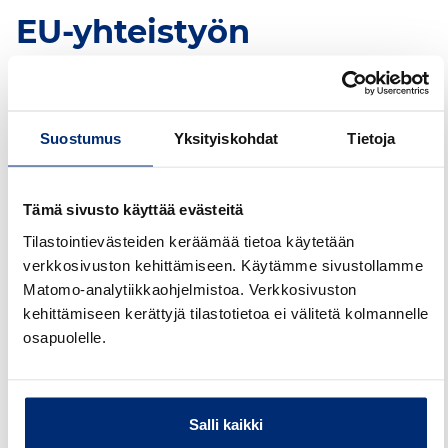
EU-yhteistyön
tavoitteena taajuuksien
tehokas käyttö ja
Suostumus
Yksityiskohdat
Tietoja
toimivat sisämarkkinat
Tämä sivusto käyttää evästeitä
Radiotaajuuspolitiikkaryhmä on korkean tason
neuvoa-antava ryhmä, joka avustaa Euroopan
Tilastointievästeiden keräämää tietoa käytetään
komissiota radiotaajuuspolitiikan kehittämisessä.
verkkosivuston kehittämiseen. Käytämme sivustollamme
Ryhmä koostuu EU-jäsenmaiden ja Euroopan
Matomo-analytiikkaohjelmistoa. Verkkosivuston
komission edustajista. Muun muassa EFTA-maiden
kehittämiseen kerättyjä tilastotietoa ei välitetä kolmannelle
edustajat osallistuvat ryhmään tarkkailijoina.
osapuolelle.
RSPG antaa lausuntoja, kannanottoja ja raportteja.
Niiden tarkoituksena on avustaa ja neuvoa
komissiota strategisella tasolla
Salli kaikki
radiotaajuuspolitiikkaan liittyvissä kysymyksissä ja