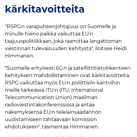
kärkitavoitteita
"RSPG:n varapuheenjohtajuus on Suomelle ja
minulle hieno paikka vaikuttaa EU:n
taajuuspolitiikkaan, joka raamittaa langattoman
viestinnän tulevaisuuden kehitystä", iloitsee Heidi
Himmanen.
"Suomelle erityisesti 6G:n ja satelliittitietoliikenteen
kehityksen mahdollistaminen ovat kärkitavoitteita.
RSPG vaikuttaa myös EU:n poliittisiin kantoihin
meille tärkeässä ITU:n (ITU, International
Telecommunication Union) maailman
radioviestintäkonferenssissa ja antaa
näkemyksensä EU:n telelainsäädännön
uudistamiseen tähtäävään komission
ehdotukseen", täsmentää Himmanen.