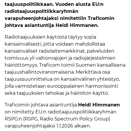
taajuuspolitiikkaan. Vuoden alusta EU:n
radiotaajuuspolitiikkaryhmän
varapuheenjohtajaksi nimitettiin Traficomin
johtava asiantuntija Heidi Himmanen.
Radiotaajuuksien käytöstä täytyy sopia
kansainvälisesti, jotta voidaan mahdollistaa
kansainväliset radiolaitemarkkinat, palveluiden
toimivuus yli valtionrajojen ja radiojärjestelmien
häiriöttömyys. Traficom toimii Suomen kansallisena
taajuushallintoviranomaisena. Merkittävä osa
taajuussuunnittelua on kansainvälinen yhteistyö,
jolla varmistetaan eurooppalainen harmonisointi
sekä taajuuksien tehokas ja häiriötön käyttö.
Traficomin johtava asiantuntija
Heidi Himmanen
on nimitetty EU:n radiotaajuuspolitiikkaryhmän
RSPG:n (RSPG, Radio Spectrum Policy Group)
varapuheenjohtajaksi 1.1.2026 alkaen.