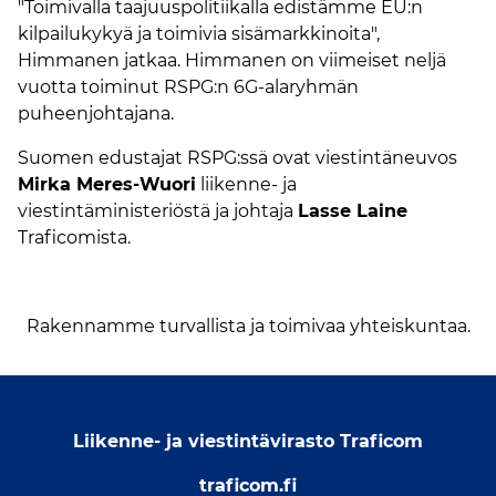
"Toimivalla taajuuspolitiikalla edistämme EU:n
kilpailukykyä ja toimivia sisämarkkinoita",
Himmanen jatkaa. Himmanen on viimeiset neljä
vuotta toiminut RSPG:n 6G-alaryhmän
puheenjohtajana.
Suomen edustajat RSPG:ssä ovat viestintäneuvos
Mirka Meres-Wuori
liikenne- ja
viestintäministeriöstä ja johtaja
Lasse Laine
Traficomista.
Rakennamme turvallista ja toimivaa yhteiskuntaa.
Liikenne- ja viestintävirasto Traficom
traficom.fi