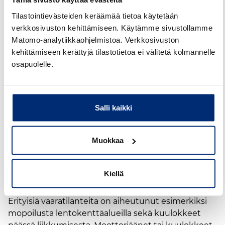
noudattaminen ja
Tilastointievästeiden keräämää tietoa käytetään
yhteispeli luovat
verkkosivuston kehittämiseen. Käytämme sivustollamme
turvallisuutta
Matomo-analytiikkaohjelmistoa. Verkkosivuston
kehittämiseen kerättyjä tilastotietoa ei välitetä kolmannelle
osapuolelle.
"On hienoa, että kuntien ja lentopaikkojen
yhteistyönä virkistyskäyttö on kuntalaisille
mahdollista. Turvalliseen liikkumiseen tarkoitetut
Salli kaikki
alueet on kuitenkin merkitty, ja niiden rajojen sisällä
pitää pysyä. Toivomme, että myös vanhemmat
muistuttaisivat lapsiaan tästä. Haluamme turvata
Muokkaa
niin lentäjien kuin ulkoilijoidenkin turvallisuuden -
ja yhteispelillä se onnistuu parhaiten", sanoo
osastopäällikkö Päivi Metsävainio.
Kiellä
Itse kiitotielle ei saa mennä tai oikaista sen poikki.
Erityisiä vaaratilanteita on aiheutunut esimerkiksi
mopoilusta lentokenttäalueilla sekä kuulokkeet