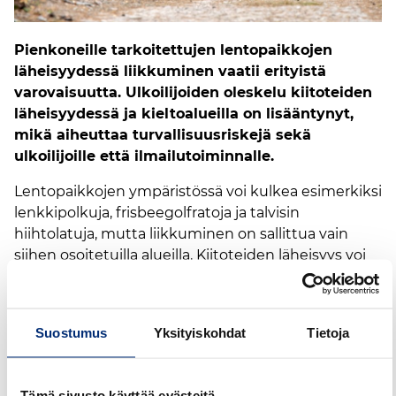
Pienkoneille tarkoitettujen lentopaikkojen
läheisyydessä liikkuminen vaatii erityistä
varovaisuutta. Ulkoilijoiden oleskelu kiitoteiden
läheisyydessä ja kieltoalueilla on lisääntynyt,
mikä aiheuttaa turvallisuusriskejä sekä
ulkoilijoille että ilmailutoiminnalle.
Lentopaikkojen ympäristössä voi kulkea esimerkiksi
lenkkipolkuja, frisbeegolfratoja ja talvisin
hiihtolatuja, mutta liikkuminen on sallittua vain
siihen osoitetuilla alueilla. Kiitoteiden läheisyys voi
jäädä huomaamatta, vaikka alueella liikkuu samaan
aikaan nousevia ja laskeutuvia ilma-aluksia,
laskuvarjohyppääjiä ja lennokkeja.
Suostumus
Yksityiskohdat
Tietoja
Sääntöjen
Tämä sivusto käyttää evästeitä