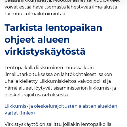
päässä liikkumisesta. Moottoriäänet tai kuulokkeet
voivat estää havaitsemasta lähestyvää ilma-alusta
tai muuta ilmailutoimintaa.
Tarkista lentopaikan
ohjeet alueen
virkistyskäytöstä
Lentopaikalla liikkuminen muussa kuin
ilmailutarkoituksessa on lähtökohtaisesti sakon
uhalla kielletty. Liikkumiskieltoa valvoo poliisi ja
nämä alueet löytyvät sisäministeriön liikkumis- ja
oleskelurajoitusasetuksesta.
Liikkumis- ja oleskelurajoitusten alaisten alueiden
kartat (finlex)
Virkistyskäyttö on sallittu joillakin lentopaikoilla