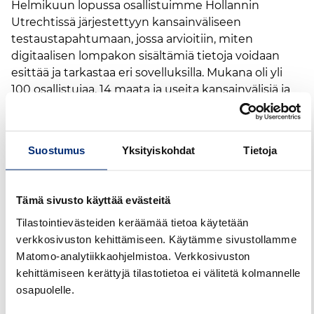
Helmikuun lopussa osallistuimme Hollannin
Utrechtissä järjestettyyn kansainväliseen
testaustapahtumaan, jossa arvioitiin, miten
digitaalisen lompakon sisältämiä tietoja voidaan
esittää ja tarkastaa eri sovelluksilla. Mukana oli yli
100 osallistujaa, 14 maata ja useita kansainvälisiä ja
yksityisiä toimijoita.
Testit toteutettiin noin 15 minuutin sloteissa –
Suostumus
Yksityiskohdat
Tietoja
vähän kuin digitaaliset pikatreffit. Jokaisessa
kohtaamisessa tarkasteltiin, miten demolompakko
toimi kuudella eri laitteella ja kuudella eri testi-
Tämä sivusto käyttää evästeitä
identiteetillä. Testauksen pääpaino oli
mobiiliajokortissa, mutta myös digitaalista
Tilastointievästeiden keräämää tietoa käytetään
identiteettiä kokeiltiin käytännössä.
verkkosivuston kehittämiseen. Käytämme sivustollamme
Matomo-analytiikkaohjelmistoa. Verkkosivuston
"Tuntui hienolta nähdä, miten konkreettisesti
kehittämiseen kerättyjä tilastotietoa ei välitetä kolmannelle
meidän kehittämämme ratkaisut toimivat
osapuolelle.
kansainvälisessä kentässä," kuvaa Traficomin
johtava asiantuntija
Marjo Immonen
tunnelmaa