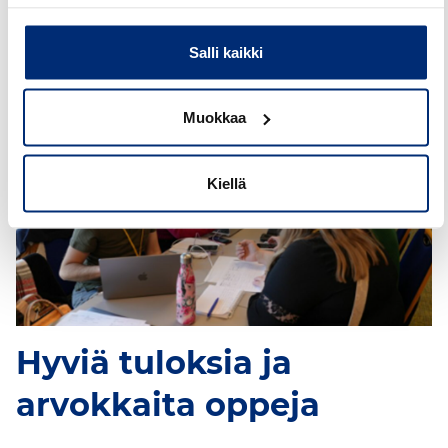
testipäiviltä.
Salli kaikki
Muokkaa
Kiellä
Hyviä tuloksia ja
arvokkaita oppeja