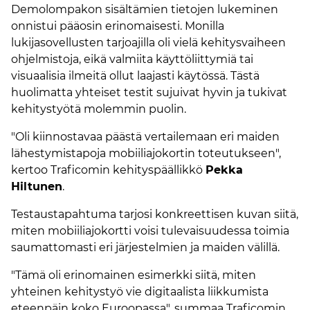
Demolompakon sisältämien tietojen lukeminen
onnistui pääosin erinomaisesti. Monilla
lukijasovellusten tarjoajilla oli vielä kehitysvaiheen
ohjelmistoja, eikä valmiita käyttöliittymiä tai
visuaalisia ilmeitä ollut laajasti käytössä. Tästä
huolimatta yhteiset testit sujuivat hyvin ja tukivat
kehitystyötä molemmin puolin.
"Oli kiinnostavaa päästä vertailemaan eri maiden
lähestymistapoja mobiiliajokortin toteutukseen",
kertoo Traficomin kehityspäällikkö
Pekka
Hiltunen
.
Testaustapahtuma tarjosi konkreettisen kuvan siitä,
miten mobiiliajokortti voisi tulevaisuudessa toimia
saumattomasti eri järjestelmien ja maiden välillä.
"Tämä oli erinomainen esimerkki siitä, miten
yhteinen kehitystyö vie digitaalista liikkumista
eteenpäin koko Euroopassa", summaa Traficomin