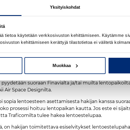
 vasta sitten lentoestelupa
Yksityiskohdat
 suoraan Traficomille. Lentoesteluvan hakuprosessi muut
pahakemusta pyydettävä Suomessa toimivien lentomenetel
itä
 vaikutuksista. Nämä tahot voivat myös periä selvityksis
mää tietoa käytetään verkkosivuston kehittämiseen. Käytämme 
osivuston kehittämiseen kerättyjä tilastotietoa ei välitetä kolman
illä ja lentomenetelmäsuun
Muokkaa
pintana lentoestelupaprosessissa ovat lentopaikkojen p
 pyydetään suoraan Finavialta ja/tai muilta lentopaikoilta
Aii Air Space Designilta.
voi sopia lentoesteen asettamisesta hakijan kanssa suora
koko prosessi hoituu lentopaikan kautta. Jos este ei sijait
utta Traficomilta tulee hakea lentoestelupaa.
tä, on hakijan toimitettava esiselvitykset lentoestelupah