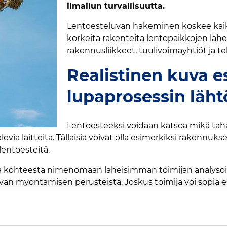
ilmailun turvallisuutta.
Lentoesteluvan hakeminen koskee kaikki
korkeita rakenteita lentopaikkojen läheis
rakennusliikkeet, tuulivoimayhtiöt ja tel
Realistinen kuva e
lupaprosessin läh
Lentoesteeksi voidaan katsoa mikä ta
levia laitteita. Tällaisia voivat olla esimerkiksi rakennukse
lentoesteitä.
a kohteesta nimenomaan läheisimmän toimijan analysoita
luvan myöntämisen perusteista. Joskus toimija voi sopia
ista taas esiselvitykset toimivat Traficomille toimitet
näkyvyyttä”, korostaa yksikönpäällikkö
Pasi Takala
.