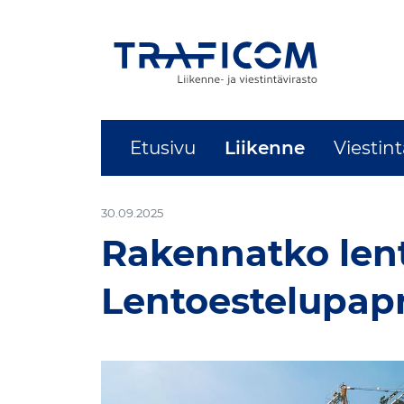
Etusivu
Liikenne
Viestin
-
30.09.2025
Rakennatko lent
Lentoestelupapr