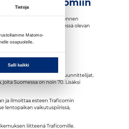
hakemus Traficomiin
Tietoja
tui 1.9. alkaen: hakijan on ennen
mäsuunnittelijoiden ja kyseessä olevan
tä kohtuullisen korvauksen.
sivustollamme Matomo-
nelle osapuolelle.
nittelijoilla
Salli kaikki
itäjät ja lentomenetelmäsuunnittelijat.
, joita Suomessa on noin 70. Lisäksi
an ja ilmoittaa esteen Traficomin
se lentopaikan vaikutuspiirissä,
akemuksen liitteenä Traficomille.