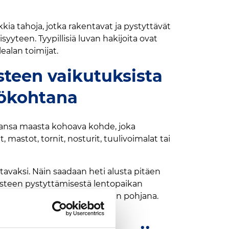
a tahoja, jotka rakentavat ja pystyttävät
yyteen. Tyypillisiä luvan hakijoita ovat
ealan toimijat.
steen vaikutuksista
tökohtana
hansa maasta kohoava kohde, joka
t, mastot, tornit, nosturit, tuulivoimalat tai
vaksi. Näin saadaan heti alusta pitäen
 esteen pystyttämisestä lentopaikan
tavan lentoestelupahakemuksen pohjana.