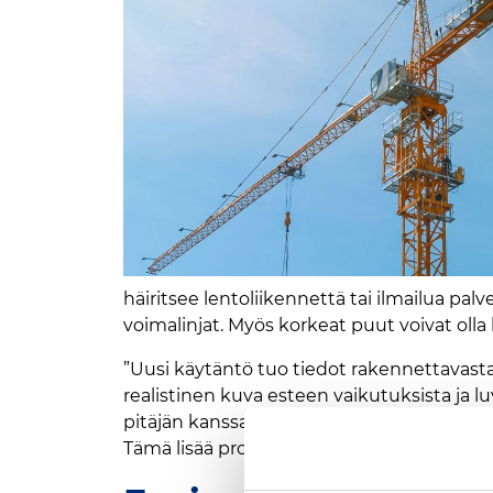
häiritsee lentoliikennettä tai ilmailua palve
voimalinjat. Myös korkeat puut voivat olla 
”Uusi käytäntö tuo tiedot rakennettavast
realistinen kuva esteen vaikutuksista ja 
pitäjän kanssa suoraan, pääosassa tapauks
Tämä lisää prosessiin joustavuutta ja läpi