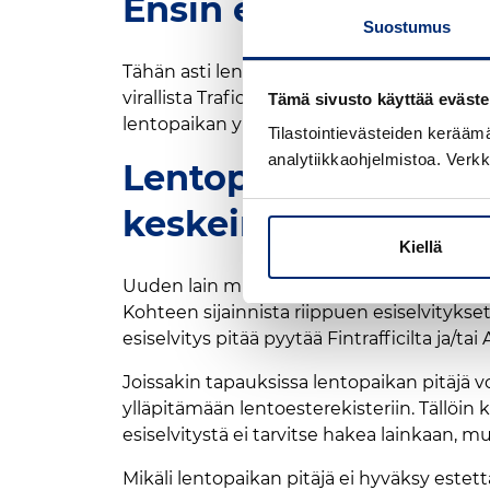
Ensin esiselvitys –
Suostumus
Tähän asti lentoestelupahakemus on tehty
virallista Traficomille toimitettavaa lu
Tämä sivusto käyttää eväste
lentopaikan ylläpitäjän selvitykset esteen
Tilastointievästeiden kerää
analytiikkaohjelmistoa. Verkk
Lentopaikkojen pitäj
keskeinen rooli
Kiellä
Uuden lain mukaan ensimmäisenä kontakti
Kohteen sijainnista riippuen esiselvitykset
esiselvitys pitää pyytää Fintrafficilta ja/tai 
Joissakin tapauksissa lentopaikan pitäjä 
ylläpitämään lentoesterekisteriin. Tällöin 
esiselvitystä ei tarvitse hakea lainkaan, m
Mikäli lentopaikan pitäjä ei hyväksy estet