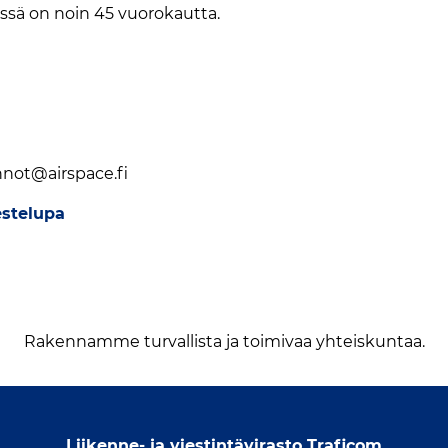
ssä on noin 45 vuorokautta.
unnot@airspace.fi
estelupa
Rakennamme turvallista ja toimivaa yhteiskuntaa.
Liikenne- ja viestintävirasto Traficom